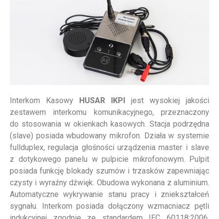
Interkom Kasowy
HUSAR IKPI
jest wysokiej jakości
zestawem interkomu komunikacyjnego, przeznaczony
do stosowania w okienkach kasowych. Stacja podrzędna
(slave) posiada wbudowany mikrofon. Działa w systemie
fullduplex, regulacja głośności urządzenia master i slave
z dotykowego panelu w pulpicie mikrofonowym. Pulpit
posiada funkcję blokady szumów i trzasków zapewniając
czysty i wyraźny dźwięk. Obudowa wykonana z aluminium.
Automatyczne wykrywanie stanu pracy i zniekształceń
sygnału. Interkom posiada dołączony wzmacniacz pętli
indukcyjnej zgodnie ze standardem IEC 60118:2006.