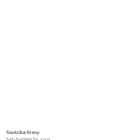
Siedziba firmy:
Sat-System Sp. z o.o.